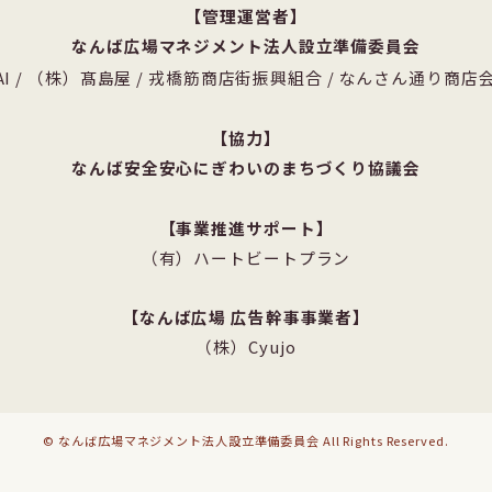
管理運営者
なんば広場マネジメント法人設立準備委員会
I
/
（株）髙島屋
/
戎橋筋商店街振興組合
/
なんさん通り商店
協力
なんば安全安心にぎわいのまちづくり協議会
事業推進サポート
（有）ハートビートプラン
なんば広場 広告幹事事業者
（株）Cyujo
© なんば広場マネジメント法人設立準備委員会
All Rights Reserved.