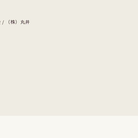
会
/
（株）丸井