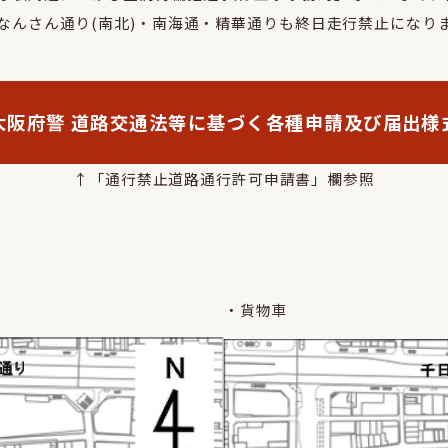
なんさん通り(南北)・南海通・精華通りも終日走行禁止になりま
大阪府警 道路交通法等に基づく各種申請及び届出様
↑「通行禁止道路通行許可申請書」欄参照
・貨物車