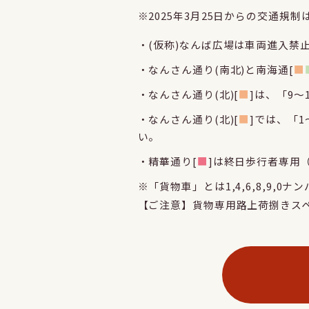
※2025年3月25日からの交通規制
・(仮称)なんば広場は車両進入禁
・なんさん通り(南北)と南海通[
■
・なんさん通り(北)[
■
]は、「9
・なんさん通り(北)[
■
]では、「
い。
・精華通り[
■
]は終日歩行者専用
※「貨物車」とは1,4,6,8,9,0
【ご注意】貨物専用路上荷捌きスペ