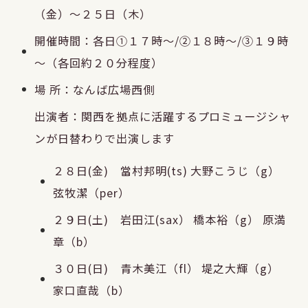
（金）～２５日（木）
開催時間：各日①１７時～/②１８時～/③１９時
～（各回約２０分程度）
場 所：なんば広場西側
出演者：関西を拠点に活躍するプロミュージシャ
ンが日替わりで出演します
２８日(金) 當村邦明(ts) 大野こうじ（g）
弦牧潔（per）
２９日(土) 岩田江(sax） 橋本裕（g） 原満
章（b）
３０日(日) 青木美江（fl） 堤之大輝（g）
家口直哉（b）