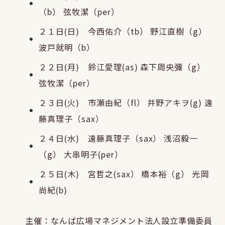
（b） 弦牧潔（per）
２１日(日) 今西佑介（tb） 野江直樹（g）
波戸就明（b）
２２日(月) 鈴江愛理(as) 森下周央彌（g）
弦牧潔（per）
２３日(火) 市瀬由紀（fl） 井野アキヲ(g) 遠
藤真理子（sax）
２４日(水) 遠藤真理子（sax） 浅沼毅一
（g） 大串明子(per）
２５日(木) 宮哲之(sax） 橋本裕（g） 光岡
尚紀(b)
主催：なんば広場マネジメント法人設立準備委員