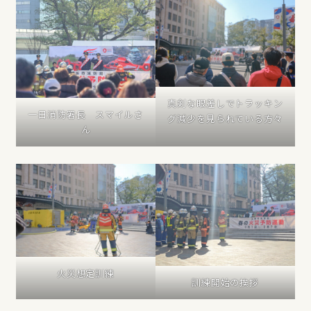
真剣な眼差しでトラッキン
一日消防署長 スマイルさ
グ減少を見られている方々
ん
火災想定訓練
訓練開始の挨拶