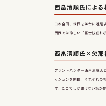
西畠清順氏による
日本全国、世界を舞台に活躍
関西では珍しい「富士枝垂れ桜
西畠清順氏×忽那
プラントハンター西畠清順氏
ッションを開催。それぞれの
す。ここでしか聞けない話が