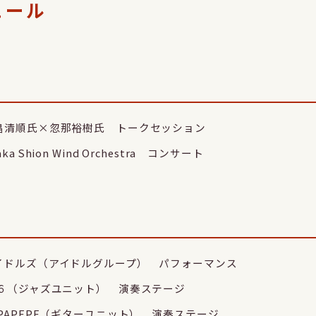
ュール
 西畠清順氏×忽那裕樹氏 トークセッション
a Shion Wind Orchestra コンサート
 アイドルズ（アイドルグループ） パフォーマンス
 JK６（ジャズユニット） 演奏ステージ
DEPAPEPE（ギターユニット） 演奏ステージ