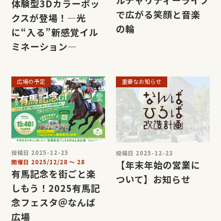
ルチャリティーライブ
体験型3Dカラーボッ
で広がる笑顔と音楽
クスが登場！—光
の輪
に“入る”新感覚イル
ミネーション—
広場の予定
重要なお知らせ
投稿日 2025-12-25
投稿日 2025-12-23
開催日
2025/12/28
〜
28
【年末年始の営業に
有馬記念を街ごと楽
ついて】お知らせ
しもう！2025有馬記
念フェスタ＠なんば
広場