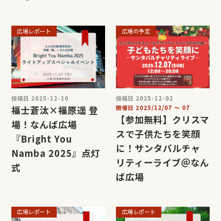
広場レポート
広場の予定
投稿日 2025-12-10
投稿日 2025-12-02
福士蒼汰×福原遥 登
開催日
2025/12/07
〜
07
【参加無料】クリスマ
場！なんば広場
スで子供たちを笑顔
『Bright You
に！サンタバルチャ
Namba 2025』点灯
リティーライブ＠なん
式
ば広場
広場レポート
広場レポート