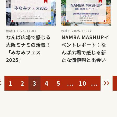
投稿日 2025-12-01
投稿日 2025-11-27
なんば広場で感じる
NAMBA MASHUPイ
大阪ミナミの活気！
ベントレポート：な
「みなみフェス
んば広場で感じる新
2025」
たな価値観と出会い
<
1
2
3
4
5
...
10
...
>